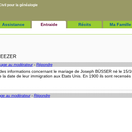
ivil pour la
généalogie
Assistance
Entraide
Récits
Ma Famille
 BEEZER
sage au modérateur
-
Répondre
e des informations concernant le mariage de Joseph BÜSSER né le 15/
 la date de leur immigration aux Etats Unis. En 1900 ils sont recensés
age au modérateur
-
Répondre