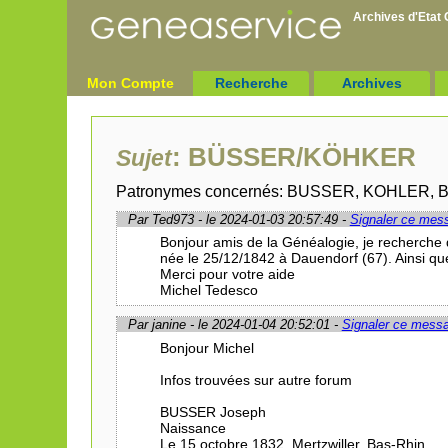
Archives d'Etat C
Mon Compte
Recherche
Archives
: BÜSSER/KÖHKER
Sujet
Patronymes concernés: BUSSER, KOHLER,
Par Ted973 - le 2024-01-03 20:57:49 -
Signaler ce mes
Bonjour amis de la Généalogie, je recherch
née le 25/12/1842 à Dauendorf (67). Ainsi que
Merci pour votre aide
Michel Tedesco
Par janine - le 2024-01-04 20:52:01 -
Signaler ce mess
Bonjour Michel
Infos trouvées sur autre forum
BUSSER Joseph
Naissance
Le 15 octobre 1832, Mertzwiller, Bas-Rhin,