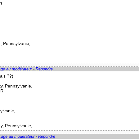
R
e, Pennsylvanie,
age au modérateur
-
Répondre
ais ??)
ty, Pennsylvanie,
ER
ylvanie,
ty, Pennsylvanie,
sage au modérateur
-
Répondre