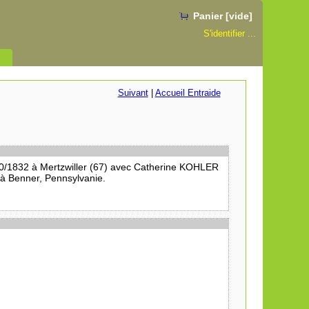
Panier [vide]
S'identifier ...
Suivant
|
Accueil Entraide
10/1832 à Mertzwiller (67) avec Catherine KOHLER
 à Benner, Pennsylvanie.