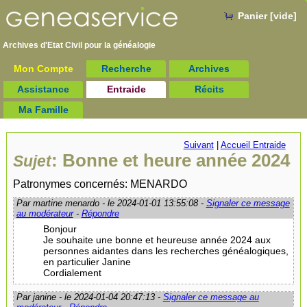
Panier [vide]
Archives d'Etat Civil pour la
généalogie
Mon Compte
Recherche
Archives
Assistance
Entraide
Récits
Ma Famille
Suivant
|
Accueil Entraide
: Bonne et heure année 2024
Sujet
Patronymes concernés: MENARDO
Par martine menardo - le 2024-01-01 13:55:08 -
Signaler ce message
au modérateur
-
Répondre
Bonjour
Je souhaite une bonne et heureuse année 2024 aux
personnes aidantes dans les recherches généalogiques,
en particulier Janine
Cordialement
Par janine - le 2024-01-04 20:47:13 -
Signaler ce message au