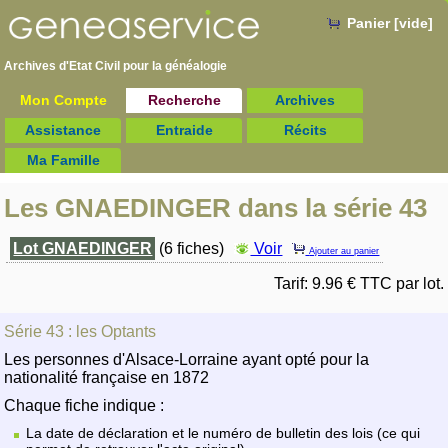
Panier [vide]
Archives d'Etat Civil pour la
généalogie
Mon Compte
Recherche
Archives
Assistance
Entraide
Récits
Ma Famille
Les GNAEDINGER dans la série 43
Lot GNAEDINGER
(6 fiches)
Voir
Ajouter au panier
Tarif: 9.96 € TTC par lot.
Série 43 : les Optants
Les personnes d'Alsace-Lorraine ayant opté pour la
nationalité française en 1872
Chaque fiche indique :
La date de déclaration et le numéro de bulletin des lois (ce qui