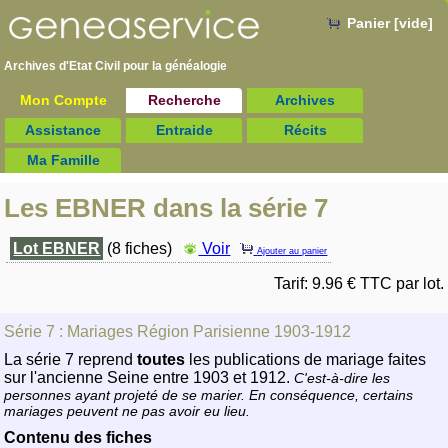
Panier [vide]
Archives d'Etat Civil pour la
généalogie
Mon Compte
Recherche
Archives
Assistance
Entraide
Récits
Ma Famille
Les EBNER dans la série 7
Lot EBNER
(8 fiches)
Voir
Ajouter au panier
Tarif: 9.96 € TTC par lot.
Série 7 : Mariages Région Parisienne 1903-1912
La série 7 reprend
toutes
les publications de mariage faites
sur l'ancienne Seine entre 1903 et 1912.
C'est-à-dire les
personnes ayant projeté de se marier. En conséquence, certains
mariages peuvent ne pas avoir eu lieu.
Contenu des fiches