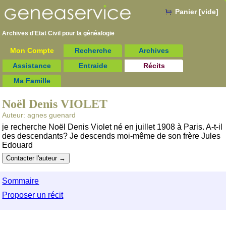
Panier [vide]
Archives d'Etat Civil pour la
généalogie
Mon Compte
Recherche
Archives
Assistance
Entraide
Récits
Ma Famille
Noël Denis VIOLET
Auteur: agnes guenard
je recherche Noël Denis Violet né en juillet 1908 à Paris. A-t-il
des descendants? Je descends moi-même de son frère Jules
Edouard
Sommaire
Proposer un récit