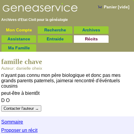
Panier [vide]
Archives d'Etat Civil pour la
généalogie
Mon Compte
Recherche
Archives
Assistance
Entraide
Récits
Ma Famille
famille chave
Auteur: danielle oheix
n'ayant pas connu mon père biologique et donc pas mes
grands parents paternels, jaimerai rencontré d'événtuels
cousins
peut-être à bientôt
D O
Sommaire
Proposer un récit