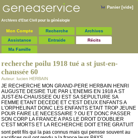
Panier [vide]
Archives d'Etat Civil pour la
généalogie
Mon Compte
Recherche
Archives
Assistance
Entraide
Récits
Ma Famille
recherche poilu 1918 tué a st just-en-
chaussée 60
Auteur: lucien HERBAIN
JE RECHERCHE MON GRAND-PERE HERBAIN HENRI
AUGUSTE DESIRE TUE PAR L'ENEMIS EN 1918 A ST
JUST-EN-CHAUSSEE OU EST SA SEPULTURE SA
FEMME ETANT DECEDE ET C'EST DEUX ENFANTS A
L'ORPHELINAT DONC LES ENFANTS ETAIT TROP JEUNE
POUR FAIRE LE NECESSAIRE ? OU ET DONC PASSER
SON CORP LA FRANCE A PAS LE DROIT D'OUBLIER
C'EST MORTS ET LA RECHERCHE DOIT ETRE GRATUIT
sont petit fils qui la pas connus mais qui pensse souvent au
sacrifices quil ont rendu a la france leurs PAYS