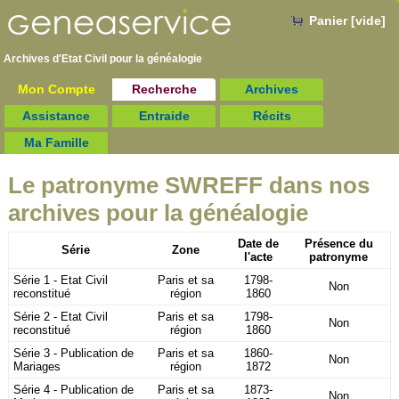
Panier [vide]
Archives d'Etat Civil pour la
généalogie
Mon Compte
Recherche
Archives
Assistance
Entraide
Récits
Ma Famille
Le patronyme SWREFF dans nos
archives pour la généalogie
Date de
Présence du
Série
Zone
l'acte
patronyme
Série 1 - Etat Civil
Paris et sa
1798-
Non
reconstitué
région
1860
Série 2 - Etat Civil
Paris et sa
1798-
Non
reconstitué
région
1860
Série 3 - Publication de
Paris et sa
1860-
Non
Mariages
région
1872
Série 4 - Publication de
Paris et sa
1873-
Non